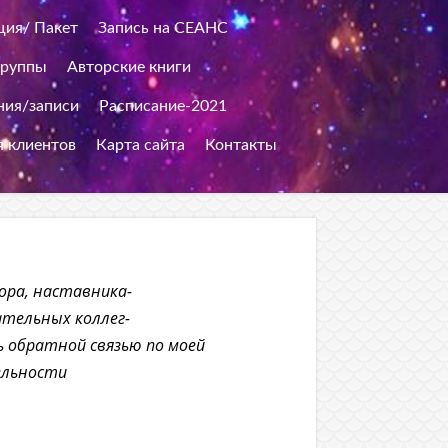
ция/ Пакет
Запись на СЕАНС
группы
Авторские книги
ия/записи
Расписание-2021
я клиентов
Карта сайта
Контакты
зора, наставника-
тельных коллег-
ь обратной связью по моей
ельности