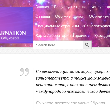
Главная
Все услуги/ цены
Консульта
Отзывы
Обо мне
Блог
Обучение/
Специальные страницы
Самопогружен
Карта лаборатории и архивов
Вход дл
Search Button
Search
for:
По рекомендации моего коуча, суперви
гипнотерапевта, а также моих замеча
реинкарнистов, с вдохновением делюс
международной психологической деят
,
Психолог, регрессолог Алена Обухова