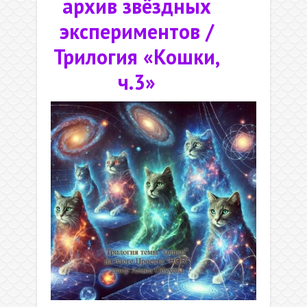
архив звёздных
экспериментов /
Трилогия «Кошки,
ч.3»