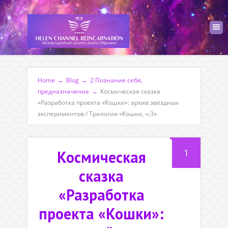
Home
→
Blog
→
2 Познание себя,
предназначение
→
Космическая сказка
«Разработка проекта «Кошки»: архив звёздных
экспериментов / Трилогия «Кошки, ч.3»
1
Космическая
сказка
«Разработка
проекта «Кошки»: