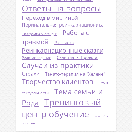
Ответы на вопросы
Переход в мир иной
Перинатальная реинкарнационика
Работа с
Программа "Легенды"
травмой
Рассылка
Реинкарнационные сказки
Скайпчаты Проекта
Религиеведение
Случаи из практики
Страхи
Танато-терапия на "Хелене"
Творчество клиентов
Тема
Тема семьи и
сексуальности
Тренинговый
Рода
центр обучение
Хелен" в
соцсетях