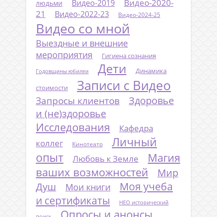
Видео-2020-
Видео-2019
людьми
21
Видео-2022-23
Видео-2024-25
Видео со мной
Выездные и внешние
мероприятия
Гигиена сознания
Дети
Динамика
Годовщины юбилеи
Записи с Видео
стоимости
Запросы клиентов
Здоровье
и (не)здоровье
Исследования
Кафедра
Личный
коллег
Кинотеатр
опыт
Магия
Любовь к Земле
ваших возможностей
Мир
Моя учеба
Душ
Мои книги
и сертификаты
НЕО исторический
Опросы и анонсы
поиск