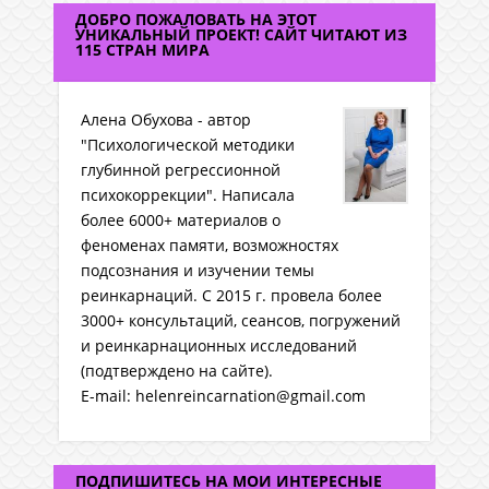
ДОБРО ПОЖАЛОВАТЬ НА ЭТОТ
УНИКАЛЬНЫЙ ПРОЕКТ! САЙТ ЧИТАЮТ ИЗ
115 СТРАН МИРА
Алена Обухова - автор
"Психологической методики
глубинной регрессионной
психокоррекции". Написала
более 6000+ материалов о
феноменах памяти, возможностях
подсознания и изучении темы
реинкарнаций. C 2015 г. провела более
3000+ консультаций, сеансов, погружений
и реинкарнационных исследований
(подтверждено на сайте).
E-mail: helenreincarnation@gmail.com
ПОДПИШИТЕСЬ НА МОИ ИНТЕРЕСНЫЕ