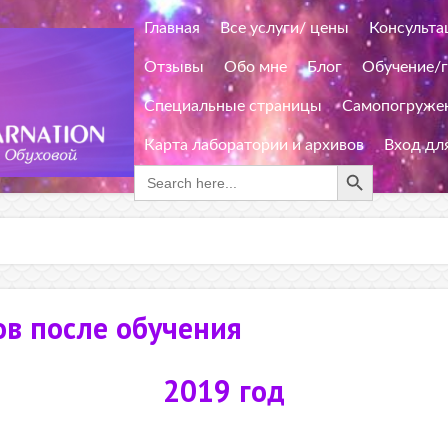
Главная
Все услуги/ цены
Консульта
Отзывы
Обо мне
Блог
Обучение/
Специальные страницы
Самопогружен
Карта лаборатории и архивов
Вход дл
Search Button
Search
for:
в после обучения
2019 год