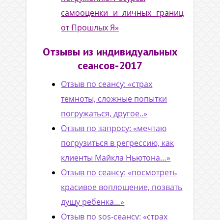
самооценки и личных границ
от Прошлых Я»
Отзывы из индивидуальных
сеансов-2017
Отзыв по сеансу: «страх
темноты, сложные попытки
погружаться, другое..»
Отзыв по запросу: «мечтаю
погрузиться в регрессию, как
клиенты Майкла Ньютона…»
Отзыв по сеансу: «посмотреть
красивое воплощение, позвать
душу ребенка…»
Отзыв по sos-сеансу: «страх