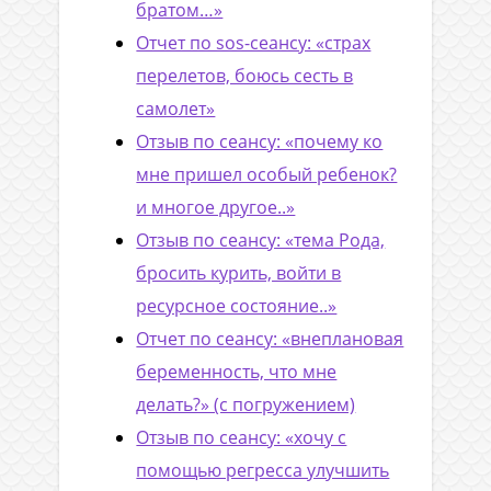
братом…»
Отчет по sos-сеансу: «страх
перелетов, боюсь сесть в
самолет»
Отзыв по сеансу: «почему ко
мне пришел особый ребенок?
и многое другое..»
Отзыв по сеансу: «тема Рода,
бросить курить, войти в
ресурсное состояние..»
Отчет по сеансу: «внеплановая
беременность, что мне
делать?» (с погружением)
Отзыв по сеансу: «хочу с
помощью регресса улучшить