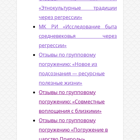
«Этнокультурные традиции
через регрессии»
МК РИ «Исследование быта
средневековья через
регрессии»
Отзывы по групповому
погружению: «Новое из
подсознания — ресурсные
полезные жизни»
Отзывы по групповому
погружению: «Совместные
воплощения с близкими»
Отзывы по групповому
погружению «Погружение в
царство Природы»