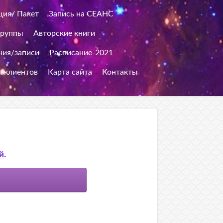
ция/ Пакет
Запись на СЕАНС
группы
Авторские книги
ия/записи
Расписание-2021
я клиентов
Карта сайта
Контакты
й
.