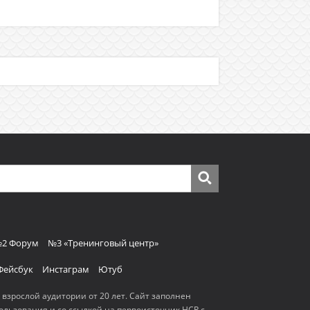
2 Форум
№3 «Тренинговый центр»
Фейсбук
Инстаграм
Ютуб
я взрослой аудитории от 20 лет. Сайт заполнен
льзования и со ссылкой на первоисточник HCR с