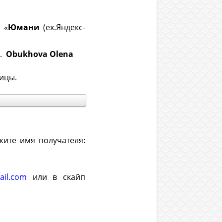
 «
Юмани
(ex.Яндекс-
4.
Obukhova Olena
ицы.
жите имя получателя:
ail.com
или в скайп