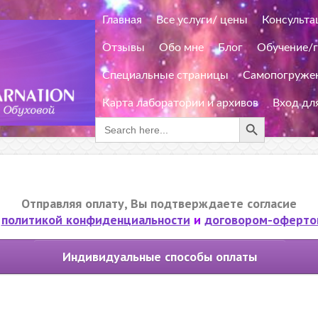
Главная
Все услуги/ цены
Консульта
Отзывы
Обо мне
Блог
Обучение/
Специальные страницы
Самопогружен
Карта лаборатории и архивов
Вход дл
Search Button
Search
for:
Отправляя оплату, Вы подтверждаете согласие
политикой конфиденциальности
и
договором-оферто
Индивидуальные способы оплаты