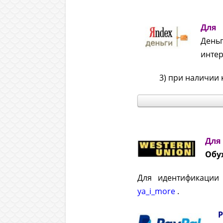
Для
День
интер
3) при наличии кар
Для
Обух
Для идентификации
ya_i_more
.
P