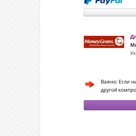
Д
M
Ук
.
Важно: Если н
другой компр