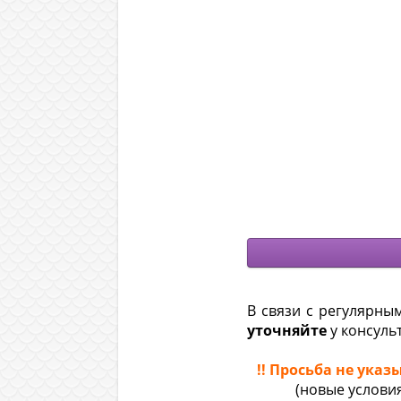
.
В связи с регулярны
уточняйте
у консуль
.
!! Просьба не ук
(новые услови