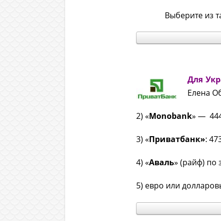
Выберите из т
.
.
.
Для Ук
Елена О
2) «
Monobank
» — 44
3) «
Приватбанк»
: 4
4) «
Аваль
» (райф) по
5) евро или долларо