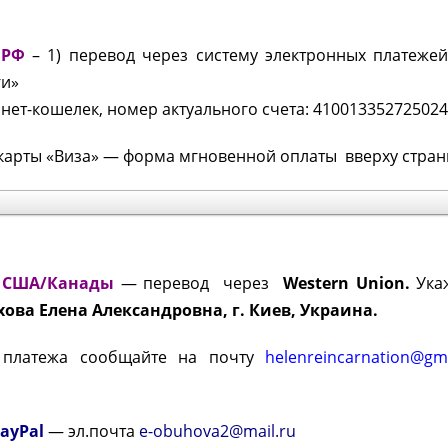
РФ
– 1)
перевод через систему электронных платежей
ги»
нет-кошелек, номер актуального счета: 41001335272502
ты «Виза» — форма мгновенной оплаты вверху стран
 США/Канады
— перевод через
Western Union.
Ука
ова Елена Александровна, г. Киев, Украина.
 платежа сообщайте на почту
helenreincarnat
ion@gm
ayPal
— эл.почта
e-obuhova2@mail.ru