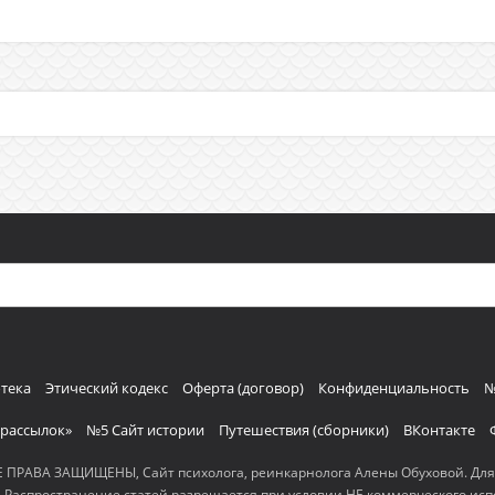
тека
Этический кодекс
Оферта (договор)
Конфиденциальность
№
 рассылок»
№5 Сайт истории
Путешествия (сборники)
ВКонтакте
d. ВСЕ ПРАВА ЗАЩИЩЕНЫ, Сайт психолога, реинкарнолога Алены Обуховой. Дл
 Распространение статей разрешается при условии НЕ коммерческого испо