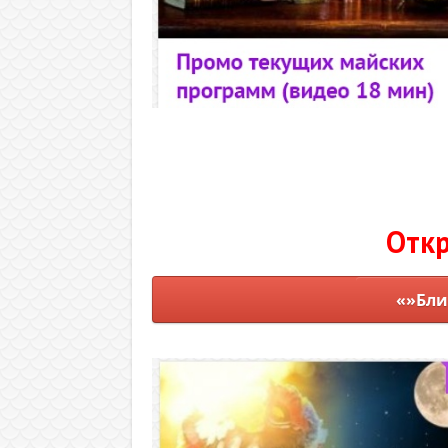
Откр
«»Бли