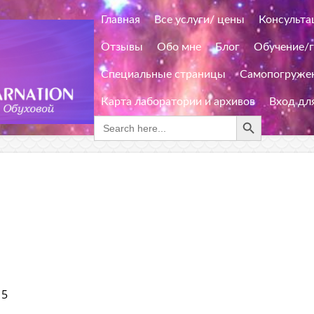
Главная
Все услуги/ цены
Консульта
Отзывы
Обо мне
Блог
Обучение/
Специальные страницы
Самопогружен
Карта лаборатории и архивов
Вход дл
Search Button
Search
for:
15