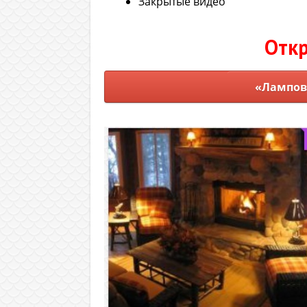
Закрытые видео
Откр
«Ламповы