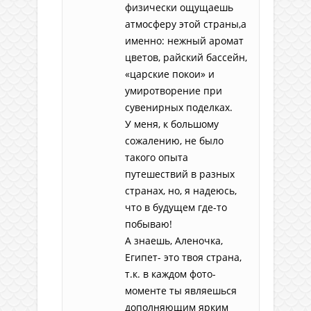
физически ощущаешь
атмосферу этой страны,а
именно: нежный аромат
цветов, райский бассейн,
«царские покои» и
умиротворение при
сувенирных поделках.
У меня, к большому
сожалению, не было
такого опыта
путешествий в разных
странах, но, я надеюсь,
что в будущем где-то
побываю!
А знаешь, Аленочка,
Египет- это твоя страна,
т.к. в каждом фото-
моменте ты являешься
дополняющим ярким