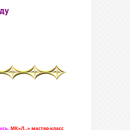
ду
ись.
МК»Л..» мастер-класс