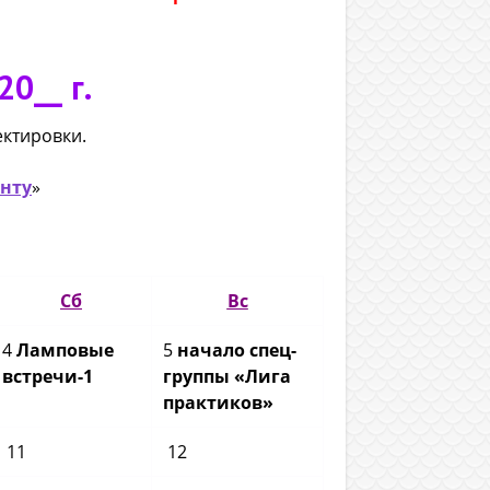
0__ г.
ктировки.
анту
»
Сб
Вс
4
Ламповые
5
начало спец-
встречи-1
группы «Лига
практиков»
11
12