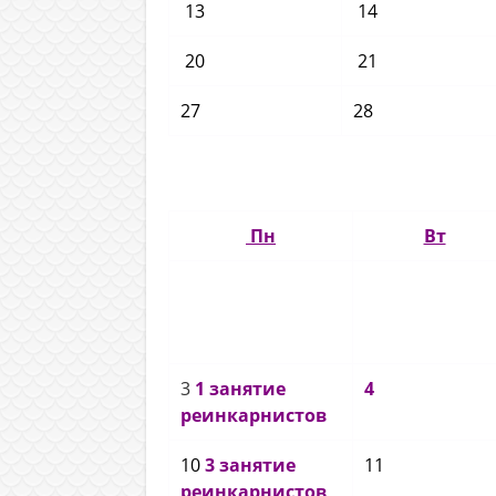
13
14
20
21
27
28
Пн
Вт
3
1 занятие
4
реинкарнистов
10
3 занятие
11
реинкарнистов