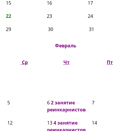
15
16
17
22
23
24
29
30
31
Февраль
Ср
Чт
Пт
5
6
2 занятие
7
реинкарнистов
12
13
4 занятие
14
реинкарнистов