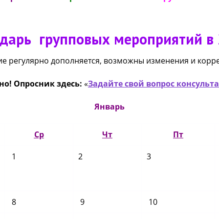
дарь групповых мероприятий в 2
ие регулярно дополняется, возможны изменения и корре
но! Опросник здесь:
«
Задайте свой вопрос консульт
Январь
Ср
Чт
Пт
1
2
3
8
9
10