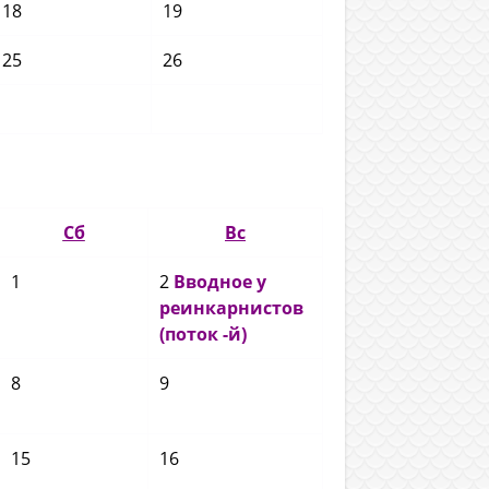
18
19
25
26
Сб
Вс
1
2
Вводное у
реинкарнистов
(поток -й)
8
9
15
16