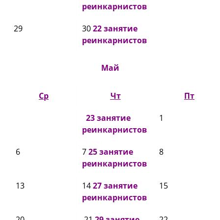
реинкарнистов
29
30
22 занятие
реинкарнистов
Май
Ср
Чт
Пт
23 занятие
1
реинкарнистов
6
7
25 занятие
8
реинкарнистов
13
14
27 занятие
15
реинкарнистов
20
21
29 занятие
22