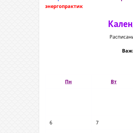
энергопрактик
Кален
Расписан
Важ
Пн
Вт
6
7