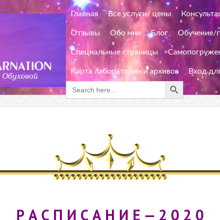
Главная
Все услуги/ цены
Консульта
Отзывы
Обо мне
Блог
Обучение/
Специальные страницы
Самопогружен
Карта лаборатории и архивов
Вход дл
Search Button
Search
for:
Р А С П И С А Н И Е — 2 0 2 0