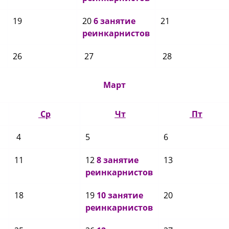
19
20
6 занятие
21
реинкарнистов
26
27
28
Март
Ср
Чт
Пт
4
5
6
11
12
8 занятие
13
реинкарнистов
18
19
10 занятие
20
реинкарнистов