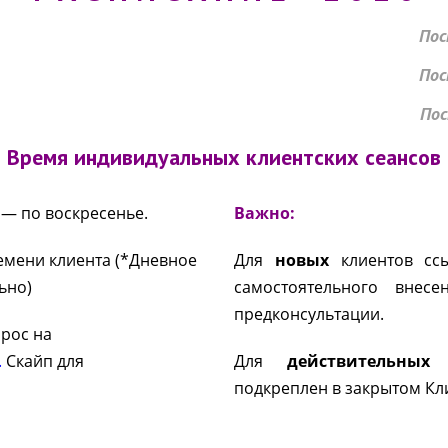
По
По
По
Время индивидуальных клиентских сеансов
 — по воскресенье.
Важно:
ремени клиента (*Дневное
Для
новых
клиентов ссы
ьно)
самостоятельного внес
предконсультации.
прос на
.
Скайп для
Для
действительных
к
подкреплен в закрытом Кл