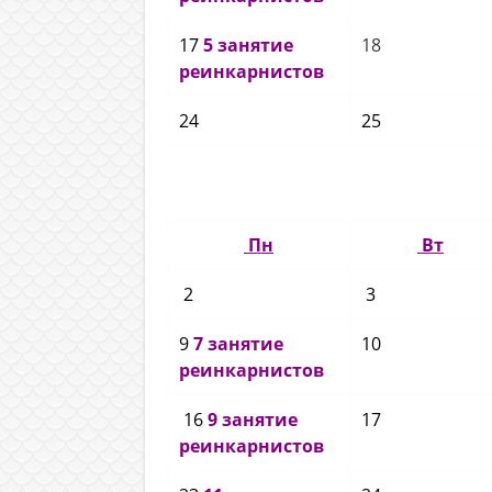
17
5 занятие
18
реинкарнистов
24
25
Пн
Вт
2
3
9
7 занятие
10
реинкарнистов
16
9 занятие
17
реинкарнистов