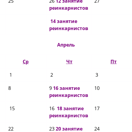
25
26
12 занятие
27
реинкарнистов
14 занятие
реинкарнистов
Апрель
Ср
Чт
Пт
1
2
3
8
9
16 занятие
10
реинкарнистов
15
16
18 занятие
17
реинкарнистов
22
23
20 занятие
24