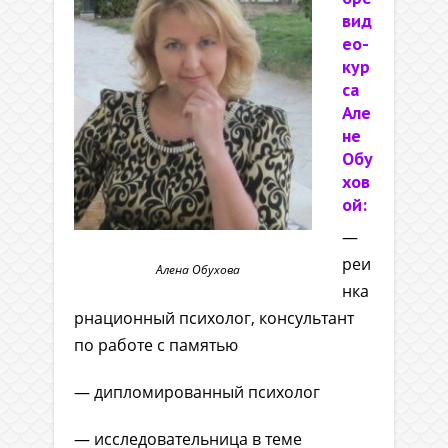
вид
ео-
кур
са
Але
не
Обу
хов
ой:
—
реи
Алена Обухова
нка
рнационный психолог, консультант
по работе с памятью
— дипломированный психолог
— исследовательница в теме