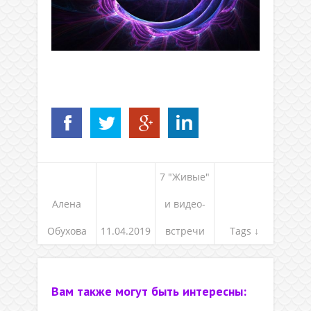
.
7 "Живые"
Алена
и видео-
Обухова
11.04.2019
встречи
Tags ↓
Вам также могут быть интересны: