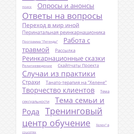
Опросы и анонсы
поиск
Ответы на вопросы
Переход в мир иной
Перинатальная реинкарнационика
Работа с
Программа "Легенды"
травмой
Рассылка
Реинкарнационные сказки
Скайпчаты Проекта
Религиеведение
Случаи из практики
Страхи
Танато-терапия на "Хелене"
Творчество клиентов
Тема
Тема семьи и
сексуальности
Тренинговый
Рода
центр обучение
Хелен" в
соцсетях