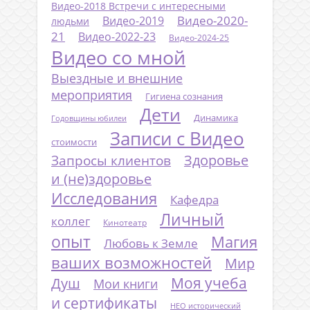
Видео-2018 Встречи с интересными
Видео-2020-
Видео-2019
людьми
21
Видео-2022-23
Видео-2024-25
Видео со мной
Выездные и внешние
мероприятия
Гигиена сознания
Дети
Динамика
Годовщины юбилеи
Записи с Видео
стоимости
Запросы клиентов
Здоровье
и (не)здоровье
Исследования
Кафедра
Личный
коллег
Кинотеатр
опыт
Магия
Любовь к Земле
ваших возможностей
Мир
Моя учеба
Душ
Мои книги
и сертификаты
НЕО исторический