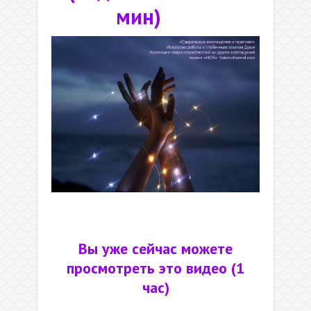
мин)
.
Вы уже сейчас можете
просмотреть это видео (1
час)