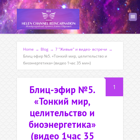
Home
→
Blog
→
7 "Живые" и видео- встречи
→
Блиц-эфир №5. «Тонкий мир, целительство и
биоэнергетика» (видео 1час 35 мин)
1
Блиц-эфир №5.
«Тонкий мир,
целительство и
биоэнергетика»
(видео 1час 35