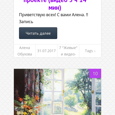
мин)
Приветствую всех! С вами Алена. !!
Запись
Читать далее
Алена
7 "Живые"
31.07.2017
Tags ↓
Обухова
и видео-
встречи
10