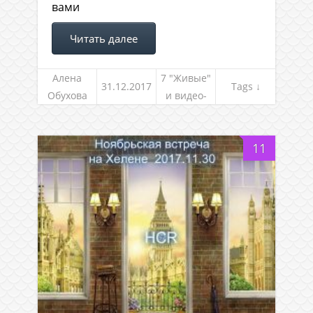
вами
Читать далее
Алена
7 "Живые"
31.12.2017
Tags ↓
Обухова
и видео-
встречи
11