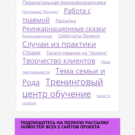
Перинатальная реинкарнационика
Работа с
Программа "Легенды"
травмой
Рассылка
Реинкарнационные сказки
Скайпчаты Проекта
Религиеведение
Случаи из практики
Страхи
Танато-терапия на "Хелене"
Творчество клиентов
Тема
Тема семьи и
сексуальности
Тренинговый
Рода
центр обучение
Хелен" в
соцсетях
ПОДПИШИТЕСЬ НА ПОЛНУЮ РАССЫЛКУ
НОВОСТЕЙ ВСЕХ 5 САЙТОВ ПРОЕКТА