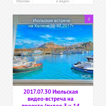
Обухова
и видео-
встречи
8
2017.07.30 Июльская
видео-встреча на
проекте (видео 3 ч 14