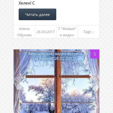
Хелен! С
Читать далее
Алена
7 "Живые"
26.03.2017
Tags ↓
Обухова
и видео-
встречи
5