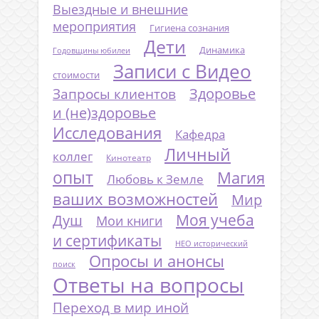
Выездные и внешние
мероприятия
Гигиена сознания
Дети
Динамика
Годовщины юбилеи
Записи с Видео
стоимости
Запросы клиентов
Здоровье
и (не)здоровье
Исследования
Кафедра
Личный
коллег
Кинотеатр
опыт
Магия
Любовь к Земле
ваших возможностей
Мир
Моя учеба
Душ
Мои книги
и сертификаты
НЕО исторический
Опросы и анонсы
поиск
Ответы на вопросы
Переход в мир иной