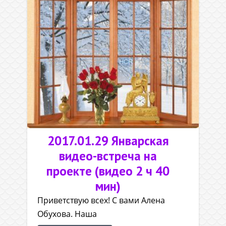
2017.01.29 Январская
видео-встреча на
проекте (видео 2 ч 40
мин)
Приветствую всех! С вами Алена
Обухова. Наша