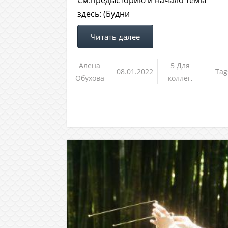
См.предысторию и начало темы
здесь: (Будни
Читать далее
Алена
5 Для
08.01.2022
Tag
Обухова
коллег,
клиентов и
не только