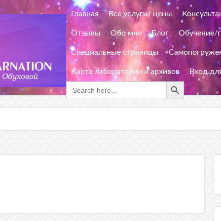
Главная
Все услуги/ цены
Консульта
Отзывы
Обо мне
Блог
Обучение/
Специальные страницы
Самопогружен
Карта лаборатории и архивов
Вход дл
Search Button
Search
for: