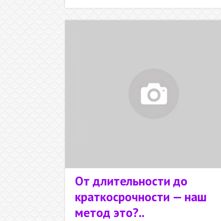
предназна
чение
От длительности до
краткосрочности — наш
метод это?..