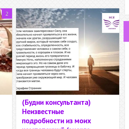
2
(Будни консультанта)
Неизвестные
подробности из моих