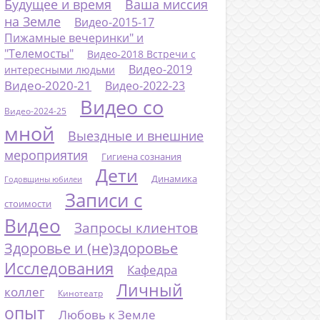
Будущее и время
Ваша миссия
на Земле
Видео-2015-17
Пижамные вечеринки" и
"Телемосты"
Видео-2018 Встречи с
Видео-2019
интересными людьми
Видео-2020-21
Видео-2022-23
Видео со
Видео-2024-25
мной
Выездные и внешние
мероприятия
Гигиена сознания
Дети
Динамика
Годовщины юбилеи
Записи с
стоимости
Видео
Запросы клиентов
Здоровье и (не)здоровье
Исследования
Кафедра
Личный
коллег
Кинотеатр
опыт
Любовь к Земле