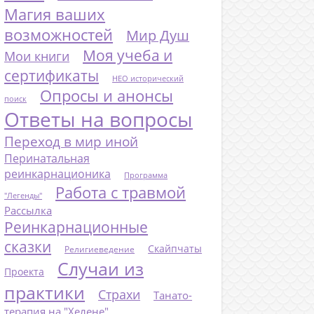
Магия ваших
возможностей
Мир Душ
Моя учеба и
Мои книги
сертификаты
НЕО исторический
Опросы и анонсы
поиск
Ответы на вопросы
Переход в мир иной
Перинатальная
реинкарнационика
Программа
Работа с травмой
"Легенды"
Рассылка
Реинкарнационные
сказки
Скайпчаты
Религиеведение
Случаи из
Проекта
практики
Страхи
Танато-
терапия на "Хелене"