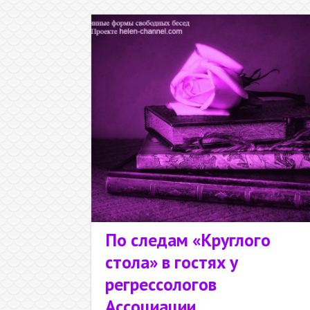
не только
По следам «Круглого
стола» в гостях у
регрессологов
Ассоциации