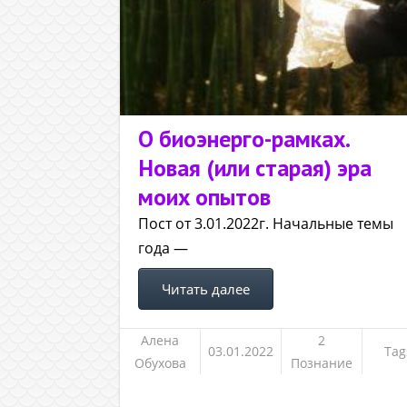
О биоэнерго-рамках.
Новая (или старая) эра
моих опытов
Пост от 3.01.2022г. Начальные темы
года —
Читать далее
Алена
2
03.01.2022
Tag
Обухова
Познание
себя,