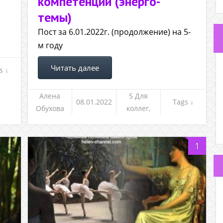
компетенций (энерго-
темы)
Пост за 6.01.2022г. (продолжение) на 5-
м году
Читать далее
s ↓
Алена
5 Для
08.01.2022
Tags ↓
Обухова
коллег,
клиентов и
не только
1