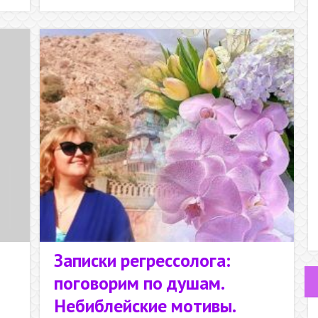
себя,
предназна
чение
Записки регрессолога:
поговорим по душам.
Небиблейские мотивы.