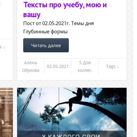
Тексты про учебу, мою и
х
вашу
Пост от 02.05.2021г. Темы дня
Глубинные формы
Читать далее
s ↓
Алена
5 Для
02.05.2021
Tags ↓
Обухова
коллег,
клиентов и
не только