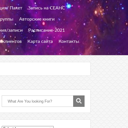
ция/ Пакет
Запись на СЕАНС
группы
Авторские книги
ия/записи
Расписание-2021
я клиентов
Карта сайта
Контакты