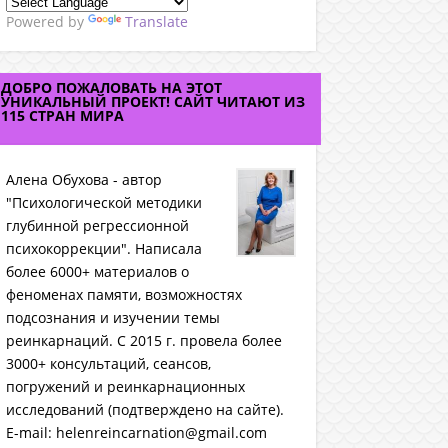
Powered by
Translate
ДОБРО ПОЖАЛОВАТЬ НА ЭТОТ
УНИКАЛЬНЫЙ ПРОЕКТ! САЙТ ЧИТАЮТ ИЗ
115 СТРАН МИРА
Алена Обухова - автор
"Психологической методики
глубинной регрессионной
психокоррекции". Написала
более 6000+ материалов о
феноменах памяти, возможностях
подсознания и изучении темы
реинкарнаций. C 2015 г. провела более
3000+ консультаций, сеансов,
погружений и реинкарнационных
исследований (подтверждено на сайте).
E-mail: helenreincarnation@gmail.com