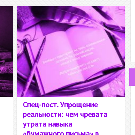
жизнями
Спец-пост. Упрощение
реальности: чем чревата
утрата навыка
«бумажного письма» в