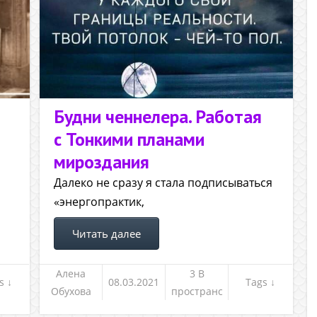
Будни ченнелера. Работая
с Тонкими планами
мироздания
Далеко не сразу я стала подписываться
«энергопрактик,
Читать далее
Алена
3 В
s ↓
08.03.2021
Tags ↓
Обухова
пространс
тве между