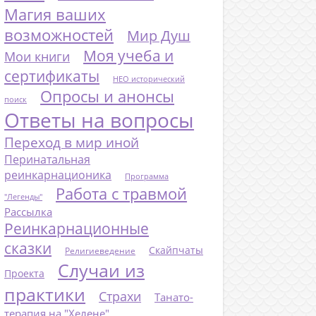
Магия ваших
возможностей
Мир Душ
Моя учеба и
Мои книги
сертификаты
НЕО исторический
Опросы и анонсы
поиск
Ответы на вопросы
Переход в мир иной
Перинатальная
реинкарнационика
Программа
Работа с травмой
"Легенды"
Рассылка
Реинкарнационные
сказки
Скайпчаты
Религиеведение
Случаи из
Проекта
практики
Страхи
Танато-
терапия на "Хелене"