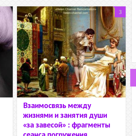
3
Взаимосвязь между
жизнями и занятия души
«за завесой» : фрагменты
сеанса погружения