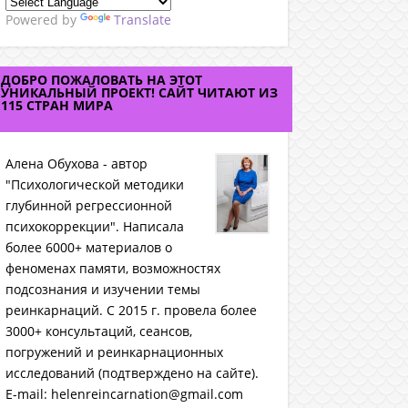
Powered by
Translate
ДОБРО ПОЖАЛОВАТЬ НА ЭТОТ
УНИКАЛЬНЫЙ ПРОЕКТ! САЙТ ЧИТАЮТ ИЗ
115 СТРАН МИРА
Алена Обухова - автор
"Психологической методики
глубинной регрессионной
психокоррекции". Написала
более 6000+ материалов о
феноменах памяти, возможностях
подсознания и изучении темы
реинкарнаций. C 2015 г. провела более
3000+ консультаций, сеансов,
погружений и реинкарнационных
исследований (подтверждено на сайте).
E-mail: helenreincarnation@gmail.com