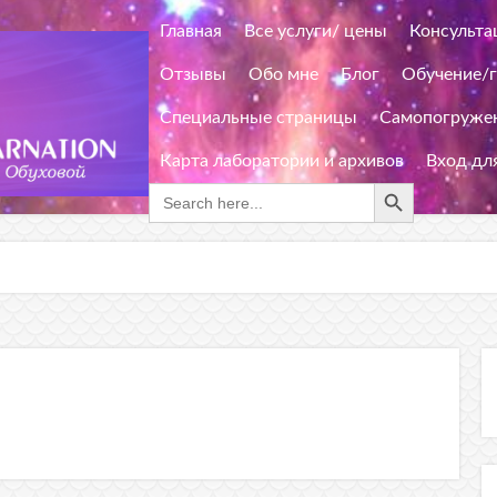
Главная
Все услуги/ цены
Консульта
Отзывы
Обо мне
Блог
Обучение/
Специальные страницы
Самопогружен
Карта лаборатории и архивов
Вход дл
Search Button
Search
for: