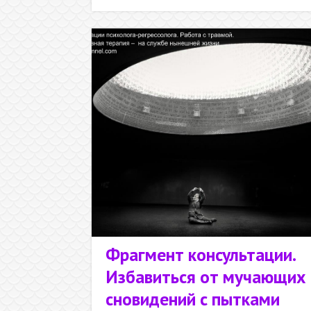
Фрагмент консультации.
Избавиться от мучающих
сновидений с пытками