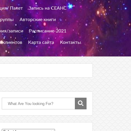
ция/ Пакет
Запись на СЕАНС
группы
Авторские книги
ия/записи
Расписание-2021
я клиентов
Карта сайта
Контакты