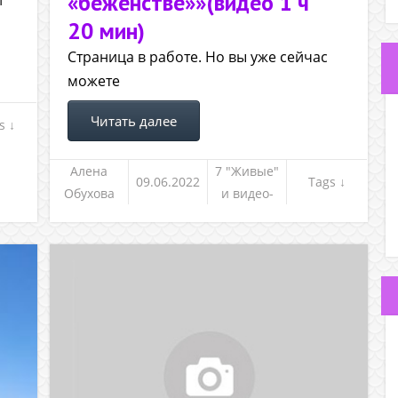
«беженстве»»(видео 1 ч
и
20 мин)
Страница в работе. Но вы уже сейчас
можете
Читать далее
s ↓
Алена
7 "Живые"
09.06.2022
Tags ↓
Обухова
и видео-
встречи