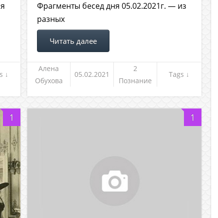
ия
Фрагменты бесед дня 05.02.2021г. — из
разных
Читать далее
Алена
2
s ↓
05.02.2021
Tags ↓
Обухова
Познание
себя,
предназна
1
1
чение