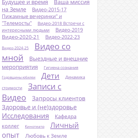
Будущее и время
Ваша миссия
на Земле
Видео-2015-17
Пижамные вечеринки" и
"Телемосты"
Видео-2018 Встречи с
Видео-2019
интересными людьми
Видео-2020-21
Видео-2022-23
Видео со
Видео-2024-25
мной
Выездные и внешние
мероприятия
Гигиена сознания
Дети
Динамика
Годовщины юбилеи
Записи с
стоимости
Видео
Запросы клиентов
Здоровье и (не)здоровье
Исследования
Кафедра
Личный
коллег
Кинотеатр
опыт
Любовь к Земле