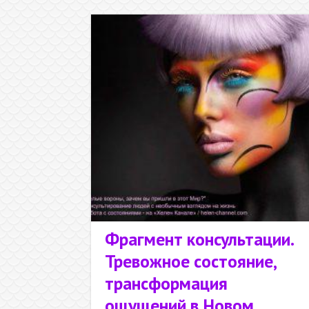
предназна
чение
Фрагмент консультации.
Тревожное состояние,
трансформация
ощущений в Новом