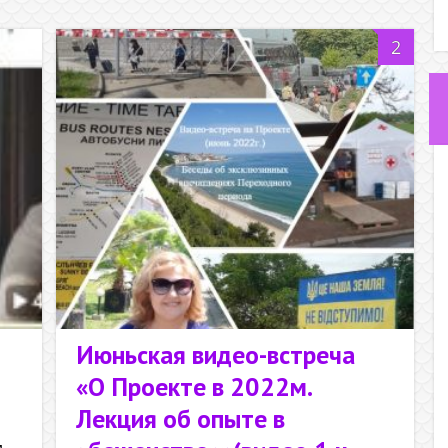
2
Июньская видео-встреча
«О Проекте в 2022м.
Лекция об опыте в