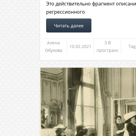
Это действительно фрагмент описан
регрессионного
Читать далее
Алена
3 В
10.02.2021
Tag
Обухова
пространс
тве между
жизнями