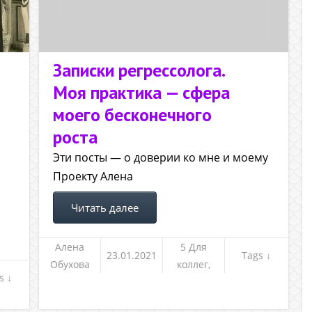
Записки регрессолога.
Моя практика — сфера
моего бесконечного
роста
Эти посты — о доверии ко мне и моему
Проекту Алена
Читать далее
Алена
5 Для
23.01.2021
Tags ↓
Обухова
коллег,
s ↓
клиентов и
не только