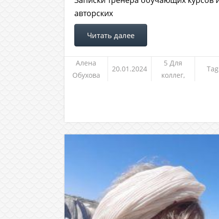
Записки тренера обучающих курсов 
авторских
Читать далее
Алена
5 Для
20.01.2024
Tag
Обухова
коллег,
клиентов и
не только