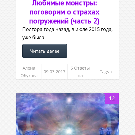
Любимые монстры:
поговорим о страхах
погружений (часть 2)
Полтора года назад, в июле 2015 года,
уже была
Читать далее
Алена
6 Ответы
09.03.2017
Tags ↓
Обухова
на
вопросы
12