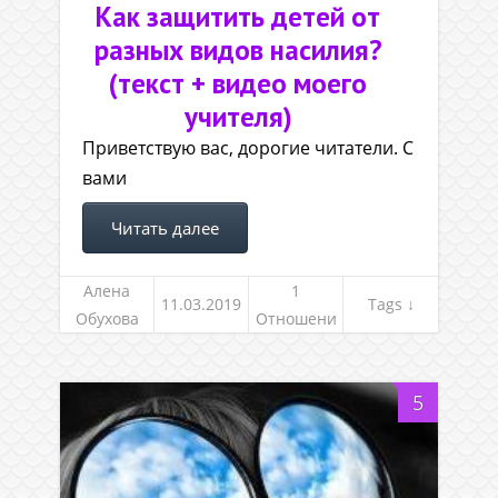
Как защитить детей от
разных видов насилия?
(текст + видео моего
учителя)
Приветствую вас, дорогие читатели. С
вами
Читать далее
Алена
1
11.03.2019
Tags ↓
Обухова
Отношени
я, род и
семья
5