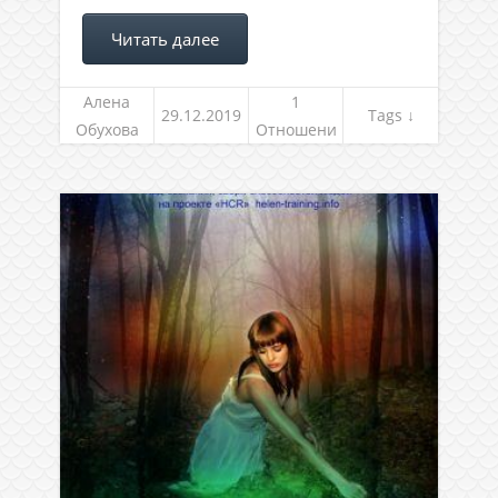
Читать далее
Алена
1
29.12.2019
Tags ↓
Обухова
Отношени
я, род и
семья