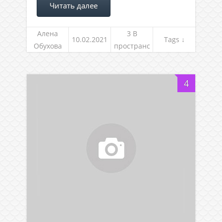
Читать далее
Алена
3 В
10.02.2021
Tags ↓
Обухова
пространс
тве между
жизнями
4