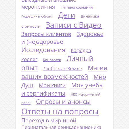
мероприятия
Гигиена сознания
Дети
Динамика
Годовщины юбилеи
Записи с Видео
стоимости
Запросы клиентов
Здоровье
и (не)здоровье
Исследования
Кафедра
Личный
коллег
Кинотеатр
опыт
Магия
Любовь к Земле
ваших возможностей
Мир
Моя учеба
Душ
Мои книги
и сертификаты
НЕО исторический
Опросы и анонсы
поиск
Ответы на вопросы
Переход в мир иной
Перинатальная реинкарнационика