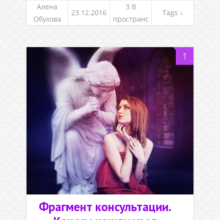
Алена
3 В
23.12.2016
Tags ↓
Обухова
пространс
тве между
жизнями
1
Фрагмент консультации.