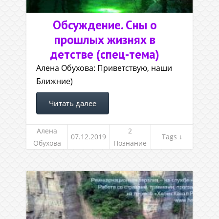
Обсуждение. Сны о
прошлых жизнях в
детстве (спец-тема)
Алена Обухова: Приветствую, наши
Ближние)
Читать далее
Алена
2
07.12.2019
Tags ↓
Обухова
Познание
себя,
предназн
ачение