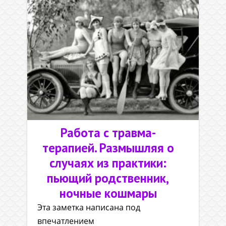
Работа с травма-
терапией. Размышляя о
случаях из практики:
пьющий родственник,
ночные кошмары
Эта заметка написана под
впечатлением