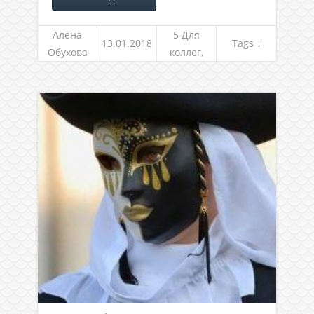
Алена
5 Для
13.01.2018
Tags ↓
Обухова
коллег,
клиентов
и не
только