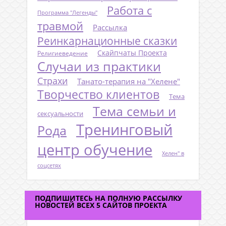
Работа с
Программа "Легенды"
травмой
Рассылка
Реинкарнационные сказки
Скайпчаты Проекта
Религиеведение
Случаи из практики
Страхи
Танато-терапия на "Хелене"
Творчество клиентов
Тема
Тема семьи и
сексуальности
Тренинговый
Рода
центр обучение
Хелен" в
соцсетях
ПОДПИШИТЕСЬ НА ПОЛНУЮ РАССЫЛКУ
НОВОСТЕЙ ВСЕХ 5 САЙТОВ ПРОЕКТА