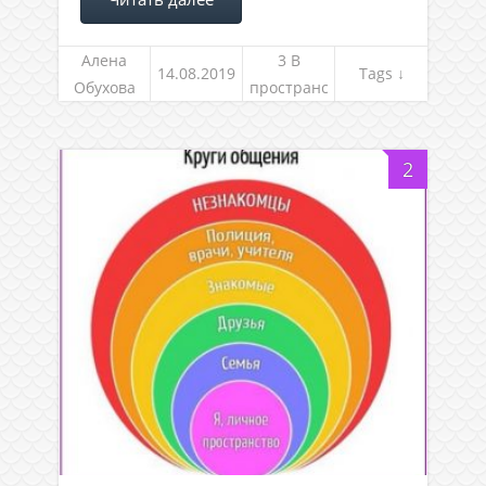
Алена
3 В
14.08.2019
Tags ↓
Обухова
пространс
тве между
жизнями
2