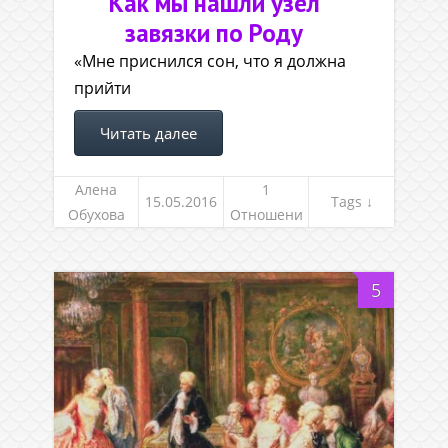
Как мы нашли узел
завязки по Роду
«Мне приснился сон, что я должна
прийти
Читать далее
Алена
1
15.05.2016
Tags ↓
Обухова
Отношени
я, род и
семья
5