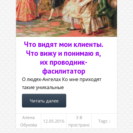
Что видят мои клиенты.
Что вижу и понимаю я,
их проводник-
фасилитатор
О людях-Ангелах Ко мне приходят
такие уникальные
Читать далее
Алена
3 В
12.05.2016
Tags ↓
Обухова
пространс
тве между