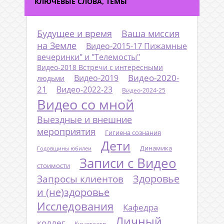
КЛЮЧЕВЫЕ СЛОВА, ТЕМЫ
Будущее и время
Ваша миссия
на Земле
Видео-2015-17 Пижамные
вечеринки" и "Телемосты"
Видео-2018 Встречи с интересными
Видео-2020-
Видео-2019
людьми
21
Видео-2022-23
Видео-2024-25
Видео со мной
Выездные и внешние
мероприятия
Гигиена сознания
Дети
Динамика
Годовщины юбилеи
Записи с Видео
стоимости
Запросы клиентов
Здоровье
и (не)здоровье
Исследования
Кафедра
Личный
коллег
Кинотеатр