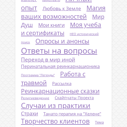
опыт
Магия
Любовь к Земле
ваших возможностей
Мир
Моя учеба
Душ
Мои книги
и сертификаты
НЕО исторический
Опросы и анонсы
поиск
Ответы на вопросы
Переход в мир иной
Перинатальная реинкарнационика
Работа с
Программа "Легенды"
травмой
Рассылка
Реинкарнационные сказки
Скайпчаты Проекта
Религиеведение
Случаи из практики
Страхи
Танато-терапия на "Хелене"
Творчество клиентов
Тема