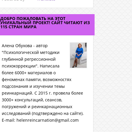
ДОБРО ПОЖАЛОВАТЬ НА ЭТОТ
УНИКАЛЬНЫЙ ПРОЕКТ! САЙТ ЧИТАЮТ ИЗ
115 СТРАН МИРА
Алена Обухова - автор
"Психологической методики
глубинной регрессионной
психокоррекции". Написала
более 6000+ материалов о
феноменах памяти, возможностях
подсознания и изучении темы
реинкарнаций. C 2015 г. провела более
3000+ консультаций, сеансов,
погружений и реинкарнационных
исследований (подтверждено на сайте).
E-mail: helenreincarnation@gmail.com