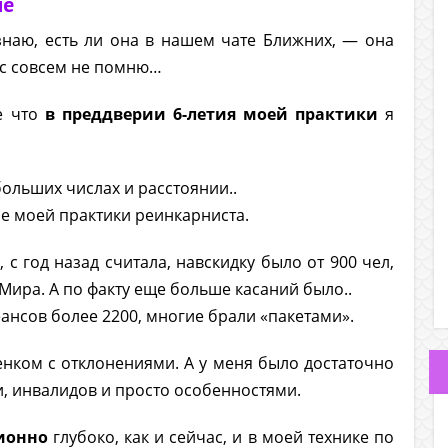
ие
наю, есть ли она в нашем чате Ближних, — она
анс совсем не помню…
е что
в преддверии 6-летия моей практики
я
ольших числах и расстоянии..
не моей практики реинкарниста.
в
, с год назад считала, навскидку было от 900 чел,
Мира. А по факту еще больше касаний было..
сеансов более 2200, многие брали «пакетами».
енком с отклонениями. А у меня было достаточно
и, инвалидов и просто особенностями.
ионно
глубоко, как и сейчас, и в моей технике по