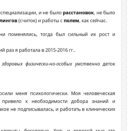
специализации, и не было
расстановок
, не было
лингов
(считок) и работы с
полем
, как сейчас.
ни поменялись, тогда был сильный их рост и
й раз я работала в 2015-2016 гг..
и
здоровых физически-но-особых умственно
деток
осили меня психологически. Моя человеческая
 и привело к необходимости добора знаний и
акое не подписывалась, и работать в клинических
клиенты, бесспорно. Хоть и дорогой мне это