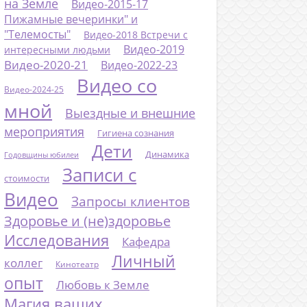
на Земле
Видео-2015-17
Пижамные вечеринки" и
"Телемосты"
Видео-2018 Встречи с
Видео-2019
интересными людьми
Видео-2020-21
Видео-2022-23
Видео со
Видео-2024-25
мной
Выездные и внешние
мероприятия
Гигиена сознания
Дети
Динамика
Годовщины юбилеи
Записи с
стоимости
Видео
Запросы клиентов
Здоровье и (не)здоровье
Исследования
Кафедра
Личный
коллег
Кинотеатр
опыт
Любовь к Земле
Магия ваших