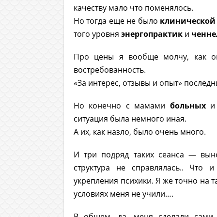
качеству мало что поменялось.
Но тогда еще не было
клинической
того уровня
энергопрактик
и
ченне
Про цены я вообще молчу, как о
востребованность.
«За интерес, отзывы и опыт» последни
Но конечно с мамами
больных
ситуация была немного иная.
А их, как назло, было очень много.
И три подряд таких сеанса — вын
структура не справлялась.. Что
укрепления психики. Я же точно на т
условиях меня не учили….
В общем, да, меня сделали сами 