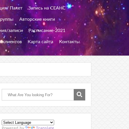
ция/ Пакет
Запись на СЕАНС
группы
Авторские книги
ия/записи
Расписание-2021
я клиентов
Карта сайта
Контакты
Powered by
Translate