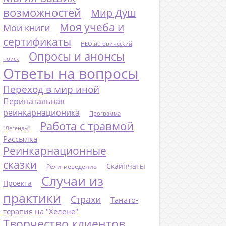
возможностей
Мир Душ
Моя учеба и
Мои книги
сертификаты
НЕО исторический
Опросы и анонсы
поиск
Ответы на вопросы
Переход в мир иной
Перинатальная
реинкарнационика
Программа
Работа с травмой
"Легенды"
Рассылка
Реинкарнационные
сказки
Скайпчаты
Религиеведение
Случаи из
Проекта
практики
Страхи
Танато-
терапия на "Хелене"
Творчество клиентов