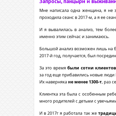
Запросы, панцыри и выживан
Мне написала одна женщина, я не з
проходила сеанс в 2017-м, а я ее се
И я вывалилась в анализ, тем боле
именно этим сейчас и занимаюсь.
Большой анализ возможен лишь на б
2017-й год, получается, был посреди
За это время
были сотни клиенто
за год еще прибавились новые люди 
Их наверняка
не менее 1300-т
, раз 
Клиентка эта была с особенным реб
много родителей с детьми с увечьям
И в 2017г я работала так же
традиц