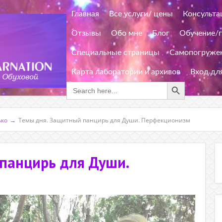
Главная
Все услуги/ цены
Консульта
Отзывы
Обо мне
Блог
Обучение/
Специальные страницы
Самопогружен
Карта лаборатории и архивов
Вход дл
Search Button
Search
for:
ько
→
Темы дня. Защитный панцирь для Души. Перфекционизм
панцирь для Души.