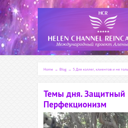
Home
→
Blog
→
5 Для коллег, клиентов и не тол
Темы дня. Защитный 
Перфекционизм