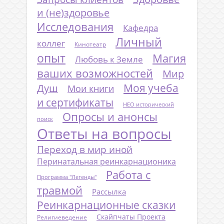
и (не)здоровье
Исследования
Кафедра
Личный
коллег
Кинотеатр
опыт
Магия
Любовь к Земле
ваших возможностей
Мир
Моя учеба
Душ
Мои книги
и сертификаты
НЕО исторический
Опросы и анонсы
поиск
Ответы на вопросы
Переход в мир иной
Перинатальная реинкарнационика
Работа с
Программа "Легенды"
травмой
Рассылка
Реинкарнационные сказки
Скайпчаты Проекта
Религиеведение