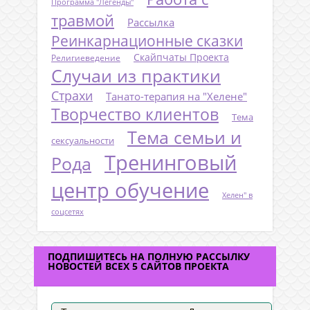
Программа "Легенды"
травмой
Рассылка
Реинкарнационные сказки
Скайпчаты Проекта
Религиеведение
Случаи из практики
Страхи
Танато-терапия на "Хелене"
Творчество клиентов
Тема
Тема семьи и
сексуальности
Тренинговый
Рода
центр обучение
Хелен" в
соцсетях
ПОДПИШИТЕСЬ НА ПОЛНУЮ РАССЫЛКУ
НОВОСТЕЙ ВСЕХ 5 САЙТОВ ПРОЕКТА