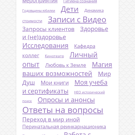
мероприятия
Гигиена сознания
Дети
Динамика
Годовщины юбилеи
Записи с Видео
стоимости
Запросы клиентов
Здоровье
и (не)здоровье
Исследования
Кафедра
Личный
коллег
Кинотеатр
опыт
Магия
Любовь к Земле
ваших возможностей
Мир
Моя учеба
Душ
Мои книги
и сертификаты
НЕО исторический
Опросы и анонсы
поиск
Ответы на вопросы
Переход в мир иной
Перинатальная реинкарнационика
Работа с