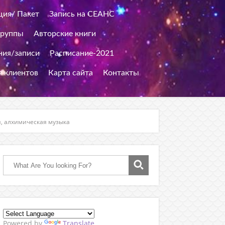
ция/ Пакет
Запись на СЕАНС
группы
Авторские книги
ия/записи
Расписание-2021
я клиентов
Карта сайта
Контакты
й, алхимическая музыка
Powered by
Translate