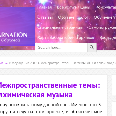
Главная
Все услуги/ цены
Консульта
Отзывы
Обо мне
Блог
Обучение/
Специальные страницы
Самопогружен
Карта лаборатории и архивов
Вход дл
Search Button
Search
for:
ние
→
(Обсуждение 2-в-1). Межпространственные темы: ДНК и связи люде
 Межпространственные темы:
алхимическая музыка
хочу посвятить этому данный пост. Именно этот 5-
орую я веду на этом проекте, и объясняет мое