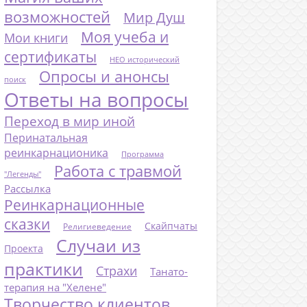
возможностей
Мир Душ
Моя учеба и
Мои книги
сертификаты
НЕО исторический
Опросы и анонсы
поиск
Ответы на вопросы
Переход в мир иной
Перинатальная
реинкарнационика
Программа
Работа с травмой
"Легенды"
Рассылка
Реинкарнационные
сказки
Скайпчаты
Религиеведение
Случаи из
Проекта
практики
Страхи
Танато-
терапия на "Хелене"
Творчество клиентов