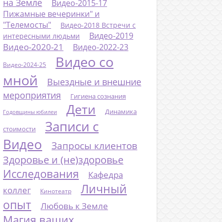
на Земле
Видео-2015-17
Пижамные вечеринки" и
"Телемосты"
Видео-2018 Встречи с
Видео-2019
интересными людьми
Видео-2020-21
Видео-2022-23
Видео со
Видео-2024-25
мной
Выездные и внешние
мероприятия
Гигиена сознания
Дети
Динамика
Годовщины юбилеи
Записи с
стоимости
Видео
Запросы клиентов
Здоровье и (не)здоровье
Исследования
Кафедра
Личный
коллег
Кинотеатр
опыт
Любовь к Земле
Магия ваших