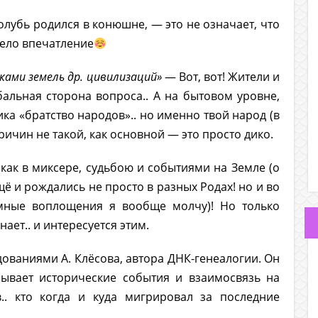
голубь родился в конюшне, — это не означает, что
вело впечатление
ами земель др. цивилизаций»
— Вот, вот! Жители и
альная сторона вопроса.. А на бытовом уровне,
ика «братство народов».. но именно твой народ (в
ричин не такой, как основной — это просто дико.
как в миксере, судьбою и событиями на Земле (о
ё и рождались не просто в разных Родах! но и во
емные воплощения я вообще молчу)! Но только
нает.. и интересуется этим.
дованиями А. Клёсова, автора ДНК-генеалогии. Он
ывает исторические события и взаимосвязь на
.. кто когда и куда мигрировал за последние