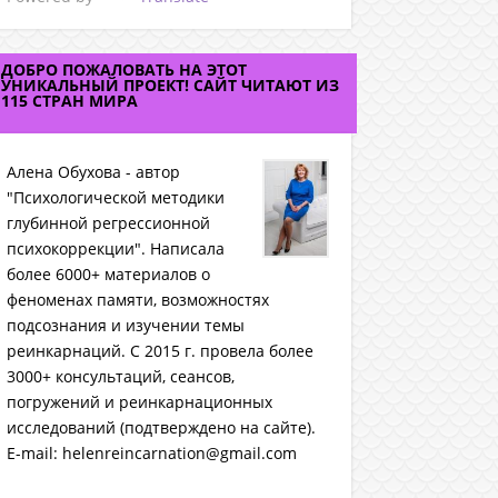
ДОБРО ПОЖАЛОВАТЬ НА ЭТОТ
УНИКАЛЬНЫЙ ПРОЕКТ! САЙТ ЧИТАЮТ ИЗ
115 СТРАН МИРА
Алена Обухова - автор
"Психологической методики
глубинной регрессионной
психокоррекции". Написала
более 6000+ материалов о
феноменах памяти, возможностях
подсознания и изучении темы
реинкарнаций. C 2015 г. провела более
3000+ консультаций, сеансов,
погружений и реинкарнационных
исследований (подтверждено на сайте).
E-mail: helenreincarnation@gmail.com