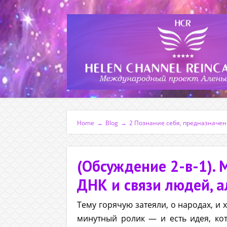
Home
→
Blog
→
2 Познание себя, предназначе
(Обсуждение 2-в-1).
ДНК и связи людей, 
Тему горячую затеяли, о народах, и 
минутный ролик — и есть идея, кот