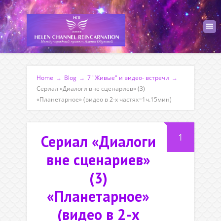
Home
→
Blog
→
7 "Живые" и видео- встречи
→
Сериал «Диалоги вне сценариев» (3)
«Планетарное» (видео в 2-х частях=1ч.15мин)
1
Сериал «Диалоги
вне сценариев»
(3)
«Планетарное»
(видео в 2-х