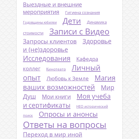
Выездные и внешние
мероприятия
Гигиена сознания
Дети
Динамика
Годовщины юбилеи
Записи с Видео
стоимости
Запросы клиентов
Здоровье
и (не)здоровье
Исследования
Кафедра
Личный
коллег
Кинотеатр
опыт
Магия
Любовь к Земле
ваших возможностей
Мир
Моя учеба
Душ
Мои книги
и сертификаты
НЕО исторический
Опросы и анонсы
поиск
Ответы на вопросы
Переход в мир иной