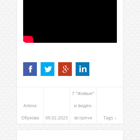
7 "Живые"
Алена
и видео-
Обухова
09.02.2023
встречи
Tags ↓