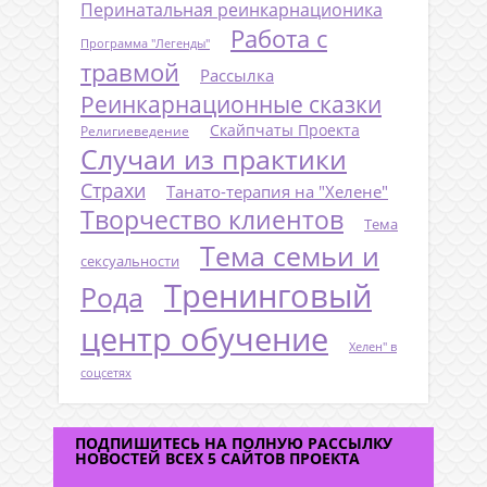
Перинатальная реинкарнационика
Работа с
Программа "Легенды"
травмой
Рассылка
Реинкарнационные сказки
Скайпчаты Проекта
Религиеведение
Случаи из практики
Страхи
Танато-терапия на "Хелене"
Творчество клиентов
Тема
Тема семьи и
сексуальности
Тренинговый
Рода
центр обучение
Хелен" в
соцсетях
ПОДПИШИТЕСЬ НА ПОЛНУЮ РАССЫЛКУ
НОВОСТЕЙ ВСЕХ 5 САЙТОВ ПРОЕКТА