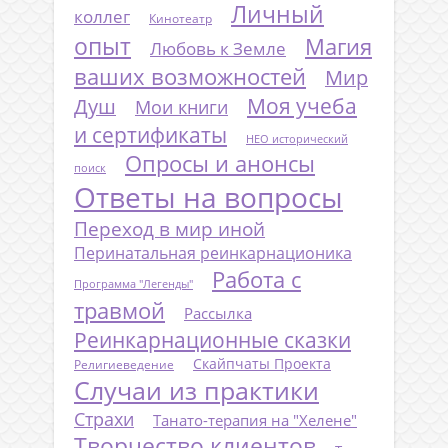
Личный
коллег
Кинотеатр
опыт
Магия
Любовь к Земле
ваших возможностей
Мир
Моя учеба
Душ
Мои книги
и сертификаты
НЕО исторический
Опросы и анонсы
поиск
Ответы на вопросы
Переход в мир иной
Перинатальная реинкарнационика
Работа с
Программа "Легенды"
травмой
Рассылка
Реинкарнационные сказки
Скайпчаты Проекта
Религиеведение
Случаи из практики
Страхи
Танато-терапия на "Хелене"
Творчество клиентов