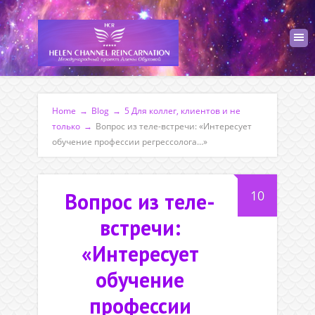
Home
→
Blog
→
5 Для коллег, клиентов и не
только
→
Вопрос из теле-встречи: «Интересует
обучение профессии регрессолога…»
10
Вопрос из теле-
встречи:
«Интересует
обучение
профессии