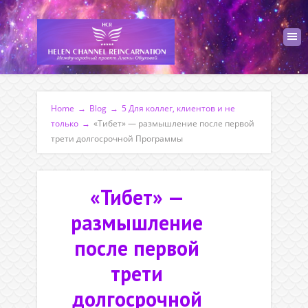
Home
→
Blog
→
5 Для коллег, клиентов и не
только
→
«Тибет» — размышление после первой
трети долгосрочной Программы
«Тибет» —
размышление
после первой
трети
долгосрочной