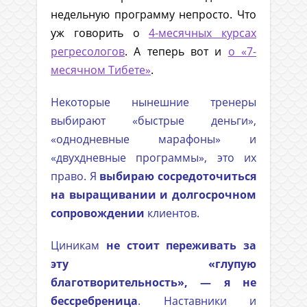
недельную программу непросто. Что
уж говорить о
4-месячных курсах
регресологов
. А теперь вот и
о «7-
месячном Тибете»
.
Н
екоторые
нынешние тренеры
выбирают «быстрые деньги»,
«однодневные марафоны» и
«двухдневные программы», это их
право. Я
выбираю сосредоточиться
на выращивании и долгосрочном
сопровождении
клиентов.
Циникам
не стоит переживать за
эту «глупую
благотворительность», — я не
бессребреница
. Наставники и