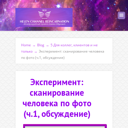
Home
→
Blog
→
5 Для коллег, клиентов и не
только
→
Эксперимент: сканирование человека
по фото (ч.1, обсуждение)
Эксперимент:
сканирование
человека по фото
(ч.1, обсуждение)