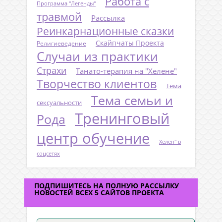
Работа с
Программа "Легенды"
травмой
Рассылка
Реинкарнационные сказки
Скайпчаты Проекта
Религиеведение
Случаи из практики
Страхи
Танато-терапия на "Хелене"
Творчество клиентов
Тема
Тема семьи и
сексуальности
Тренинговый
Рода
центр обучение
Хелен" в
соцсетях
ПОДПИШИТЕСЬ НА ПОЛНУЮ РАССЫЛКУ
НОВОСТЕЙ ВСЕХ 5 САЙТОВ ПРОЕКТА