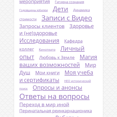
мероприятия
Гигиена сознания
Дети
Динамика
Годовщины юбилеи
Записи с Видео
стоимости
Запросы клиентов
Здоровье
и (не)здоровье
Исследования
Кафедра
Личный
коллег
Кинотеатр
опыт
Магия
Любовь к Земле
ваших возможностей
Мир
Моя учеба
Душ
Мои книги
и сертификаты
НЕО исторический
Опросы и анонсы
поиск
Ответы на вопросы
Переход в мир иной
Перинатальная реинкарнационика