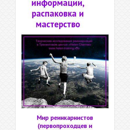
информации,
распаковка и
мастерство
Мир реинкарнистов
(первопроходцев и