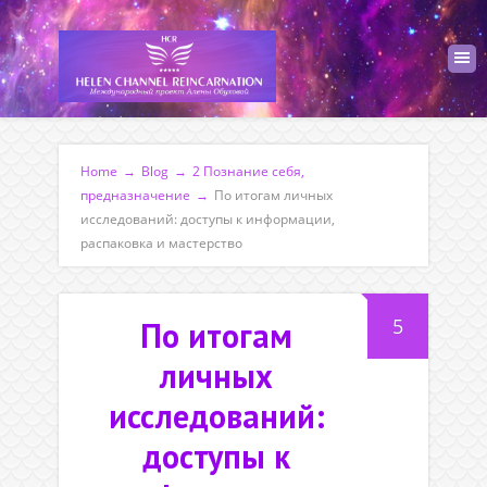
Home
→
Blog
→
2 Познание себя,
предназначение
→
По итогам личных
исследований: доступы к информации,
распаковка и мастерство
5
По итогам
личных
исследований:
доступы к