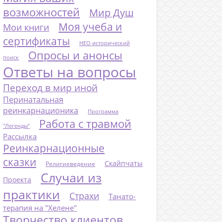
возможностей
Мир Душ
Моя учеба и
Мои книги
сертификаты
НЕО исторический
Опросы и анонсы
поиск
Ответы на вопросы
Переход в мир иной
Перинатальная
реинкарнационика
Программа
Работа с травмой
"Легенды"
Рассылка
Реинкарнационные
сказки
Скайпчаты
Религиеведение
Случаи из
Проекта
практики
Страхи
Танато-
терапия на "Хелене"
Творчество клиентов