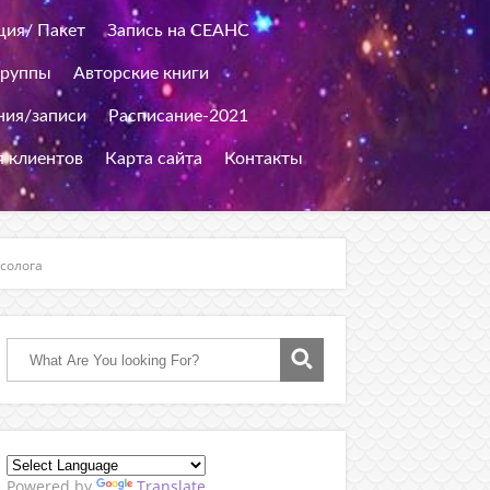
ция/ Пакет
Запись на СЕАНС
группы
Авторские книги
ия/записи
Расписание-2021
я клиентов
Карта сайта
Контакты
солога
Powered by
Translate