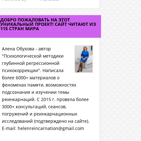
ДОБРО ПОЖАЛОВАТЬ НА ЭТОТ
УНИКАЛЬНЫЙ ПРОЕКТ! САЙТ ЧИТАЮТ ИЗ
115 СТРАН МИРА
Алена Обухова - автор
"Психологической методики
глубинной регрессионной
психокоррекции". Написала
более 6000+ материалов о
феноменах памяти, возможностях
подсознания и изучении темы
реинкарнаций. C 2015 г. провела более
3000+ консультаций, сеансов,
погружений и реинкарнационных
исследований (подтверждено на сайте).
E-mail: helenreincarnation@gmail.com