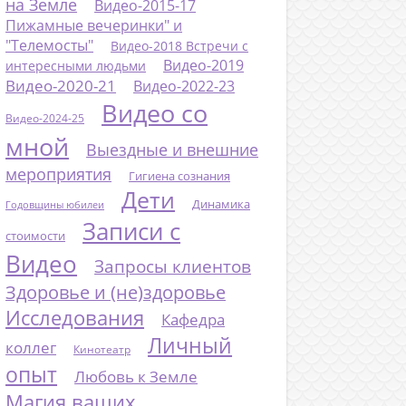
на Земле
Видео-2015-17
Пижамные вечеринки" и
"Телемосты"
Видео-2018 Встречи с
Видео-2019
интересными людьми
Видео-2020-21
Видео-2022-23
Видео со
Видео-2024-25
мной
Выездные и внешние
мероприятия
Гигиена сознания
Дети
Динамика
Годовщины юбилеи
Записи с
стоимости
Видео
Запросы клиентов
Здоровье и (не)здоровье
Исследования
Кафедра
Личный
коллег
Кинотеатр
опыт
Любовь к Земле
Магия ваших