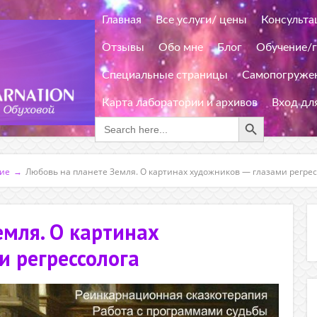
Главная
Все услуги/ цены
Консульта
Отзывы
Обо мне
Блог
Обучение/
Специальные страницы
Самопогружен
Карта лаборатории и архивов
Вход дл
Search Button
Search
for:
ние
→
Любовь на планете Земля. О картинах художников — глазами регрес
емля. О картинах
и регрессолога