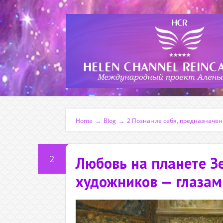
Home
→
Blog
→
2 Познание себя, предназначе
2
Любовь на планете З
художников — глазам