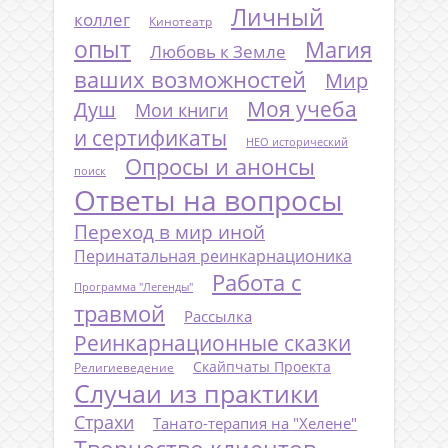
Личный
коллег
Кинотеатр
опыт
Магия
Любовь к Земле
ваших возможностей
Мир
Моя учеба
Душ
Мои книги
и сертификаты
НЕО исторический
Опросы и анонсы
поиск
Ответы на вопросы
Переход в мир иной
Перинатальная реинкарнационика
Работа с
Программа "Легенды"
травмой
Рассылка
Реинкарнационные сказки
Скайпчаты Проекта
Религиеведение
Случаи из практики
Страхи
Танато-терапия на "Хелене"