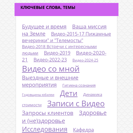
КЛЮЧЕВЫЕ СЛОВА, ТЕМЫ
Будущее и время
Ваша миссия
на Земле
Видео-2015-17 Пижамные
вечеринки" и "Телемосты"
Видео-2018 Встречи с интересными
Видео-2020-
Видео-2019
людьми
21
Видео-2022-23
Видео-2024-25
Видео со мной
Выездные и внешние
мероприятия
Гигиена сознания
Дети
Динамика
Годовщины юбилеи
Записи с Видео
стоимости
Запросы клиентов
Здоровье
и (не)здоровье
Исследования
Кафедра