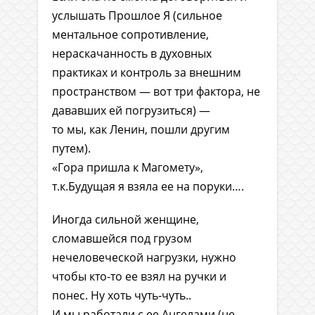
услышать Прошлое Я (сильное
ментальное сопротивление,
нераскачанность в духовных
практиках и контроль за внешним
пространством — вот три фактора, не
дававших ей погрузиться) —
то мы, как Ленин, пошли другим
путем).
«Гора пришла к Магомету»,
т.к.Будущая я взяла ее на поруки….
Иногда сильной женщине,
сломавшейся под грузом
нечеловеческой нагрузки, нужно
чтобы кто-то ее взял на ручки и
понес. Ну хоть чуть-чуть..
И мы работали с ее Ангелами (не