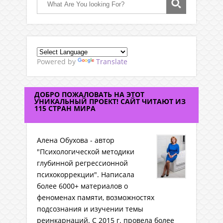
Powered by
Translate
ДОБРО ПОЖАЛОВАТЬ НА ЭТОТ
УНИКАЛЬНЫЙ ПРОЕКТ! САЙТ ЧИТАЮТ ИЗ
115 СТРАН МИРА
Алена Обухова - автор
"Психологической методики
глубинной регрессионной
психокоррекции". Написала
более 6000+ материалов о
феноменах памяти, возможностях
подсознания и изучении темы
реинкарнаций. C 2015 г. провела более