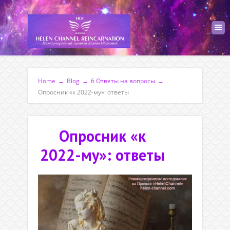
Home
→
Blog
→
6 Ответы на вопросы
→
Опросник «к 2022-му»: ответы
Опросник «к
2022-му»: ответы