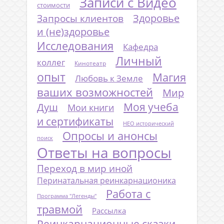
Записи с Видео
стоимости
Запросы клиентов
Здоровье
и (не)здоровье
Исследования
Кафедра
Личный
коллег
Кинотеатр
опыт
Магия
Любовь к Земле
ваших возможностей
Мир
Моя учеба
Душ
Мои книги
и сертификаты
НЕО исторический
Опросы и анонсы
поиск
Ответы на вопросы
Переход в мир иной
Перинатальная реинкарнационика
Работа с
Программа "Легенды"
травмой
Рассылка
Реинкарнационные сказки