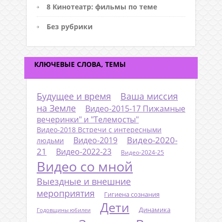
8 Кинотеатр: фильмы по теме
Без рубрики
КЛЮЧЕВЫЕ СЛОВА, ТЕМЫ
Будущее и время
Ваша миссия
на Земле
Видео-2015-17 Пижамные
вечеринки" и "Телемосты"
Видео-2018 Встречи с интересными
Видео-2020-
Видео-2019
людьми
21
Видео-2022-23
Видео-2024-25
Видео со мной
Выездные и внешние
мероприятия
Гигиена сознания
Дети
Динамика
Годовщины юбилеи