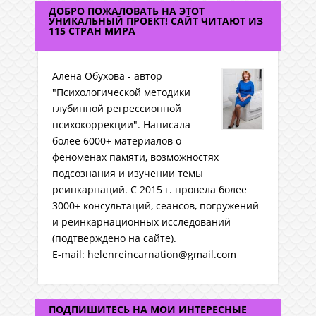
ДОБРО ПОЖАЛОВАТЬ НА ЭТОТ
УНИКАЛЬНЫЙ ПРОЕКТ! САЙТ ЧИТАЮТ ИЗ
115 СТРАН МИРА
Алена Обухова - автор
"Психологической методики
глубинной регрессионной
психокоррекции". Написала
более 6000+ материалов о
феноменах памяти, возможностях
подсознания и изучении темы
реинкарнаций. C 2015 г. провела более
3000+ консультаций, сеансов, погружений
и реинкарнационных исследований
(подтверждено на сайте).
E-mail: helenreincarnation@gmail.com
ПОДПИШИТЕСЬ НА МОИ ИНТЕРЕСНЫЕ