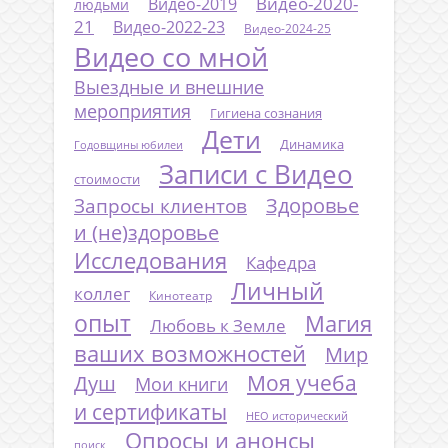
Видео-2020-
Видео-2019
людьми
21
Видео-2022-23
Видео-2024-25
Видео со мной
Выездные и внешние
мероприятия
Гигиена сознания
Дети
Динамика
Годовщины юбилеи
Записи с Видео
стоимости
Запросы клиентов
Здоровье
и (не)здоровье
Исследования
Кафедра
Личный
коллег
Кинотеатр
опыт
Магия
Любовь к Земле
ваших возможностей
Мир
Моя учеба
Душ
Мои книги
и сертификаты
НЕО исторический
Опросы и анонсы
поиск