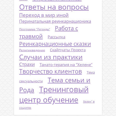
Ответы на вопросы
Переход в мир иной
Перинатальная реинкарнационика
Работа с
Программа "Легенды"
травмой
Рассылка
Реинкарнационные сказки
Скайпчаты Проекта
Религиеведение
Случаи из практики
Страхи
Танато-терапия на "Хелене"
Творчество клиентов
Тема
Тема семьи и
сексуальности
Тренинговый
Рода
центр обучение
Хелен" в
соцсетях