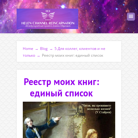
Home
→
Blog
→
5 Для коллег, клиентов и не
только
→
Реестр моих книг: единый список
Реестр моих книг:
единый список