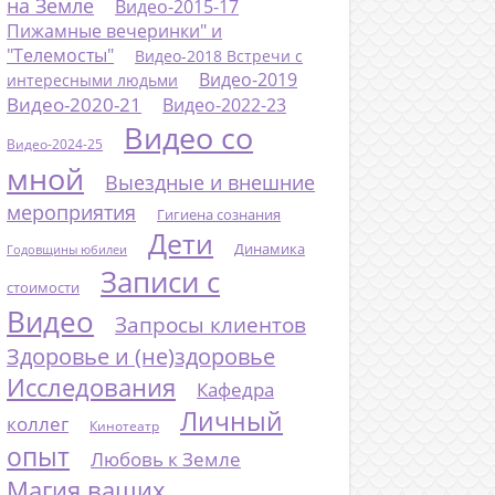
на Земле
Видео-2015-17
Пижамные вечеринки" и
"Телемосты"
Видео-2018 Встречи с
Видео-2019
интересными людьми
Видео-2020-21
Видео-2022-23
Видео со
Видео-2024-25
мной
Выездные и внешние
мероприятия
Гигиена сознания
Дети
Динамика
Годовщины юбилеи
Записи с
стоимости
Видео
Запросы клиентов
Здоровье и (не)здоровье
Исследования
Кафедра
Личный
коллег
Кинотеатр
опыт
Любовь к Земле
Магия ваших