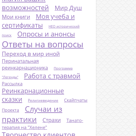
возможностей
Мир Душ
Моя учеба и
Мои книги
сертификаты
НЕО исторический
Опросы и анонсы
поиск
Ответы на вопросы
Переход в мир иной
Перинатальная
реинкарнационика
Программа
Работа с травмой
"Легенды"
Рассылка
Реинкарнационные
сказки
Скайпчаты
Религиеведение
Случаи из
Проекта
практики
Страхи
Танато-
терапия на "Хелене"
Творчество клиентов