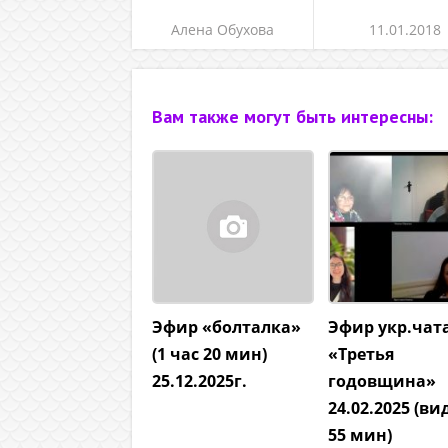
Алена Обухова
11.01.2018
Вам также могут быть интересны:
Эфир «болталка»
Эфир укр.чат
(1 час 20 мин)
«Третья
25.12.2025г.
годовщина»
24.02.2025 (ви
55 мин)