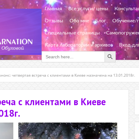
Главная
Все услуги/ цены
Консульта
Отзывы
Обо мне
Блог
Обучение/
Специальные страницы
Самопогружен
Карта лаборатории и архивов
Вход дл
Search Button
Search
for:
Анонс: четвертая встреча с клиентами в Киеве назначена на 13.01.2018г.
реча с клиентами в Киеве
018г.