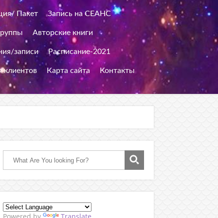
ция/ Пакет
Запись на СЕАНС
группы
Авторские книги
ия/записи
Расписание-2021
я клиентов
Карта сайта
Контакты
Powered by
Translate