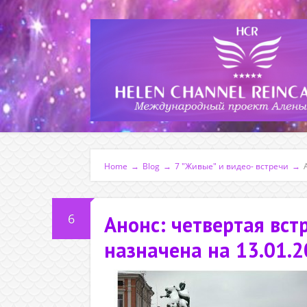
Home
→
Blog
→
7 "Живые" и видео- встречи
→
6
Анонс: четвертая вст
назначена на 13.01.2