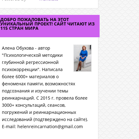
ДОБРО ПОЖАЛОВАТЬ НА ЭТОТ
УНИКАЛЬНЫЙ ПРОЕКТ! САЙТ ЧИТАЮТ ИЗ
115 СТРАН МИРА
Алена Обухова - автор
"Психологической методики
глубинной регрессионной
психокоррекции". Написала
более 6000+ материалов о
феноменах памяти, возможностях
подсознания и изучении темы
реинкарнаций. C 2015 г. провела более
3000+ консультаций, сеансов,
погружений и реинкарнационных
исследований (подтверждено на сайте).
E-mail: helenreincarnation@gmail.com