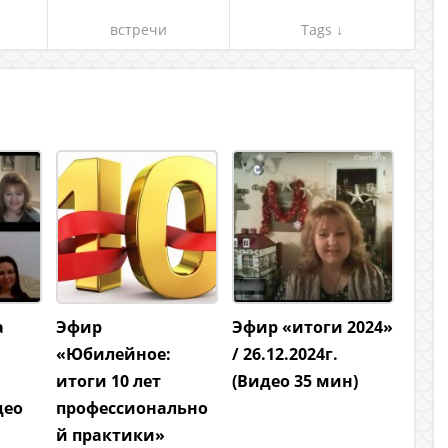
встречи
Tags ↓
а
Эфир
Эфир «итоги 2024»
«Юбилейное:
/ 26.12.2024г.
итоги 10 лет
(Видео 35 мин)
део
профессионально
й практики»