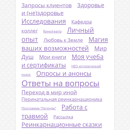
Запросы клиентов
Здоровье
и (не)здоровье
Исследования
Кафедра
Личный
коллег
Кинотеатр
опыт
Магия
Любовь к Земле
ваших возможностей
Мир
Моя учеба
Душ
Мои книги
и сертификаты
НЕО исторический
Опросы и анонсы
поиск
Ответы на вопросы
Переход в мир иной
Перинатальная реинкарнационика
Работа с
Программа "Легенды"
травмой
Рассылка
Реинкарнационные сказки