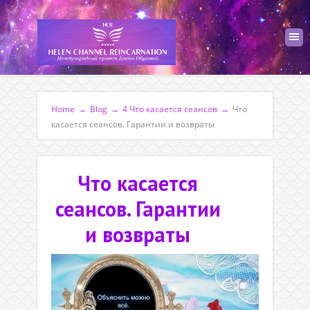
Home
→
Blog
→
4 Что касается сеансов
→
Что
касается сеансов. Гарантии и возвраты
Что касается
сеансов. Гарантии
и возвраты