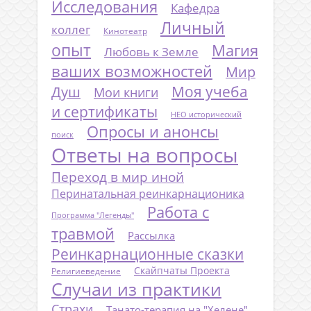
Исследования
Кафедра
Личный
коллег
Кинотеатр
опыт
Магия
Любовь к Земле
ваших возможностей
Мир
Моя учеба
Душ
Мои книги
и сертификаты
НЕО исторический
Опросы и анонсы
поиск
Ответы на вопросы
Переход в мир иной
Перинатальная реинкарнационика
Работа с
Программа "Легенды"
травмой
Рассылка
Реинкарнационные сказки
Скайпчаты Проекта
Религиеведение
Случаи из практики
Страхи
Танато-терапия на "Хелене"