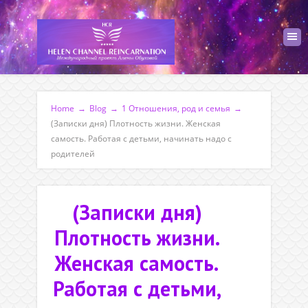
Home
→
Blog
→
1 Отношения, род и семья
→
(Записки дня) Плотность жизни. Женская
самость. Работая с детьми, начинать надо с
родителей
(Записки дня)
Плотность жизни.
Женская самость.
Работая с детьми,